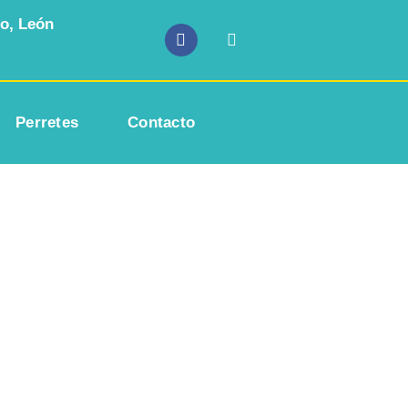
mo, León
Perretes
Contacto