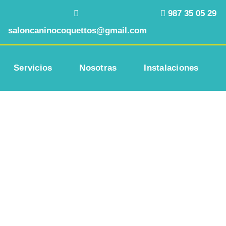
987 35 05 29
Protocolo COVID 19
saloncaninocoquettos@gmail.com
Servicios
Nosotras
Instalaciones